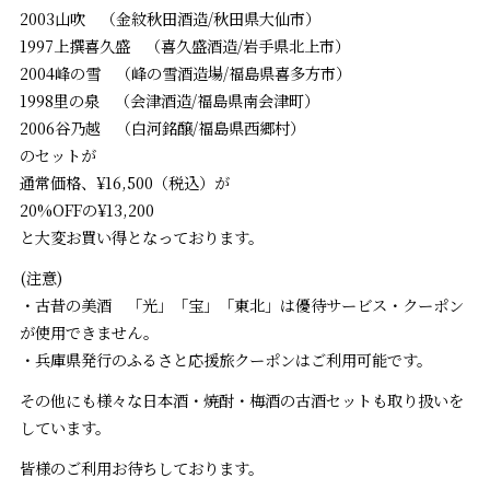
2003山吹 （金紋秋田酒造/秋田県大仙市）
1997上撰喜久盛 （喜久盛酒造/岩手県北上市）
2004峰の雪 （峰の雪酒造場/福島県喜多方市）
1998里の泉 （会津酒造/福島県南会津町）
2006谷乃越 （白河銘醸/福島県西郷村）
のセットが
通常価格、¥16,500（税込）が
20%OFFの¥13,200
と大変お買い得となっております。
(注意)
・古昔の美酒 「光」「宝」「東北」は優待サービス・クーポン
が使用できません。
・兵庫県発行のふるさと応援旅クーポンはご利用可能です。
その他にも様々な日本酒・焼酎・梅酒の古酒セットも取り扱いを
しています。
皆様のご利用お待ちしております。