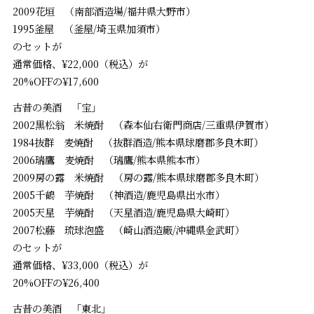
2009花垣 （南部酒造場/福井県大野市）
1995釜屋 （釜屋/埼玉県加須市）
のセットが
通常価格、¥22,000（税込）が
20%OFFの¥17,600
古昔の美酒 「宝」
2002黒松翁 米焼酎 （森本仙右衛門商店/三重県伊賀市）
1984抜群 麦焼酎 （抜群酒造/熊本県球磨郡多良木町）
2006瑞鷹 麦焼酎 （瑞鷹/熊本県熊本市）
2009房の露 米焼酎 （房の露/熊本県球磨郡多良木町）
2005千鶴 芋焼酎 （神酒造/鹿児島県出水市）
2005天星 芋焼酎 （天星酒造/鹿児島県大崎町）
2007松藤 琉球泡盛 （崎山酒造廠/沖縄県金武町）
のセットが
通常価格、¥33,000（税込）が
20%OFFの¥26,400
古昔の美酒 「東北」