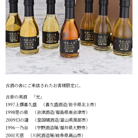
古酒の舎にご来店されたお客様限定に、
古昔の美酒 「光」
1997上撰喜久盛 （喜久盛酒造/岩手県北上市）
1998里の泉 （会津酒造/福島県南会津市）
2009幻の瀧 （皇国晴酒造/富山県黒部市）
1996一乃谷 （宇野酒造場/福井県大野市）
2001天恩 （川尻酒造場/岐阜県高山市）