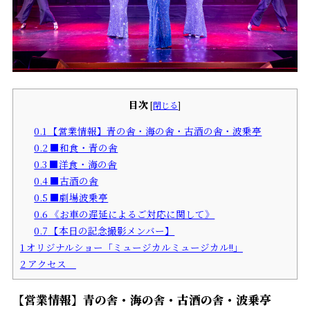
目次
[
閉じる
]
0.1
【営業情報】青の舎・海の舎・古酒の舎・波乗亭
0.2
■和食・青の舎
0.3
■洋食・海の舎
0.4
■古酒の舎
0.5
■劇場波乗亭
0.6
《お車の遅延によるご対応に関して》
0.7
【本日の記念撮影メンバー】
1
オリジナルショー「ミュージカルミュージカル!!」
2
アクセス
【営業情報】青の舎・海の舎・古酒の舎・波乗亭