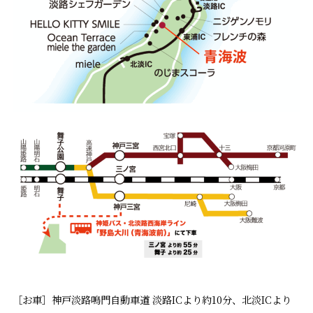
［お車］神戸淡路鳴門自動車道 淡路ICより約10分、北淡ICより