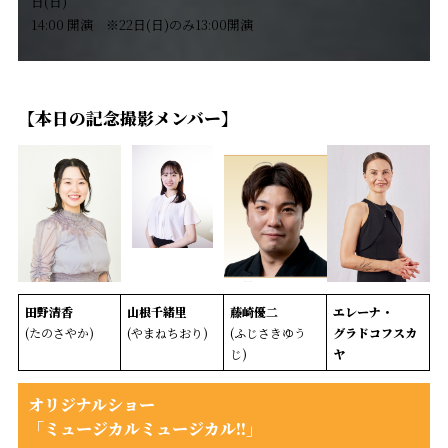
日(日)
14:00 開演 ※22日(日)のみ13:00開演
【本日の記念撮影メンバー】
田野清香
山根千緒里
藤崎優二
エレーナ・
(たのさやか)
(やまねちおり)
(ふじさきゆう
グラドコフスカ
じ)
ヤ
オリジナルショー
「ミュージカルミュージカル!!」