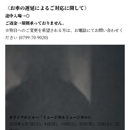
《お車の遅延によるご対応に関して》
途中入場→◎
ご返金→原則承っておりません。
※別日へのご変更を希望される方は、お電話にてお問い合わせく
ださい (0799-70-9020)
オリジナルショー「ミュージカルミュージカル!!」
2025年 6月7日(土)、8日(日)、14日(土)、15日(日)、21日(土)、22