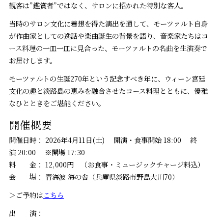
観客は”鑑賞者”ではなく、サロンに招かれた特別な客人。
当時のサロン文化に着想を得た演出を通して、モーツァルト自身
が作曲家としての逸話や楽曲誕生の背景を語り、音楽家たちはコ
ース料理の一皿一皿に見合った、モーツァルトの名曲を生演奏で
お届けします。
モーツァルトの生誕270年という記念すべき年に、ウィーン宮廷
文化の趣と淡路島の恵みを融合させたコース料理とともに、優雅
なひとときをご堪能ください。
開催概要
開催日時： 2026年4月11日(土) 開演・食事開始 18:00 終
演 20:00 ※開場 17:30
料 金： 12,000円 （お食事・ミュージックチャージ料込）
会 場： 青海波 海の舎（兵庫県淡路市野島大川70）
＞ご予約は
こちら
出 演：