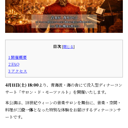
目次
[
閉じる
]
1
開催概要
2
FAQ
3
アクセス
4月11日(土) 18:00
より、青海波・海の舎にて没入型ディナーコン
サート「サロン・ド・モーツァルト」を開催いたします。
本公演は、18世紀ウィーンの音楽サロンを舞台に、音楽・空間・
料理が
三位一体
となった特別な体験をお届けするディナーコンサ
ートです。