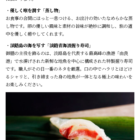
・
優しく喉を潤す「蒸し物」
お食事の合間にほっと一息つける、お出汁の効いたなめらかな蒸
し物です。卵の優しい風味と素材の旨味が絶妙に調和し、旅の道
中を優しく癒やしてくれます。
・
淡路島の海を写す「淡路青海波握り寿司」
御膳の主役を飾るのは、淡路島を代表する最高峰の漁港「由良
港」で水揚げされた新鮮な地魚を中心に構成された特製握り寿司
です。職人がその日一番のネタを厳選。口の中でハラリとほどけ
るシャリと、引き締まった身の地魚が一体となる極上の味わいを
お楽しみください。