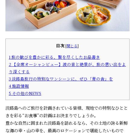
目次
[
閉じる
]
1
旅の歓びを豊かに彩る、贅を尽くしたお品書き
2
【全席オーシャンビュー】波の音と絶景が、旅の思い出をよ
り深くする
3
淡路島旅行の特別なワンシーンに、ぜひ「青の舎」を
4
施設情報
5
その他のNEWS
淡路島へのご旅行を計画されている皆様、現地での特別なひとと
きを彩る“お食事”の計画はお決まりでしょうか。
豊かな自然に囲まれた淡路島を訪れるなら、その土地の誇る新鮮
な海の幸・山の幸を、最高のロケーションで堪能したいもので