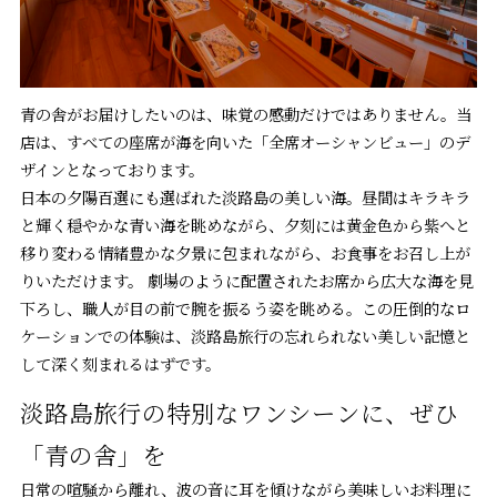
青の舎がお届けしたいのは、味覚の感動だけではありません。当
店は、すべての座席が海を向いた「全席オーシャンビュー」のデ
ザインとなっております。
日本の夕陽百選にも選ばれた淡路島の美しい海。昼間はキラキラ
と輝く穏やかな青い海を眺めながら、夕刻には黄金色から紫へと
移り変わる情緒豊かな夕景に包まれながら、お食事をお召し上が
りいただけます。 劇場のように配置されたお席から広大な海を見
下ろし、職人が目の前で腕を振るう姿を眺める――。この圧倒的なロ
ケーションでの体験は、淡路島旅行の忘れられない美しい記憶と
して深く刻まれるはずです。
淡路島旅行の特別なワンシーンに、ぜひ
「青の舎」を
日常の喧騒から離れ、波の音に耳を傾けながら美味しいお料理に