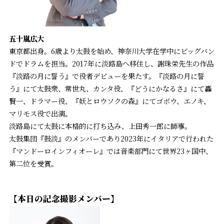
五十嵐広大
東京都出身。6歳より太鼓を始め、神奈川大学在学中にビッグバン
ドでドラムを担当。2017年に淡路島へ移住し、謝珠栄先生の作品
『淡路の月に誓う』で役者デビューを果たす。『淡路の月に誓
う』にて太鼓衆、常世丸、カンタ役、『どうにかなるさ』にて轟
賢一、ドラマー役、『妖とロウソクの森』にてゴボウ、エノキ、
マリモス役で出演。
淡路島にて太鼓に本格的に打ち込み、上田秀一郎に師事。
太鼓集団『鼓淡』のメンバーであり2023年にイタリアで行われた
『マンドーロインフィオーレ』では音楽部門にて世界23ヶ国中、
第二位を受賞。
【本日の記念撮影メンバー】