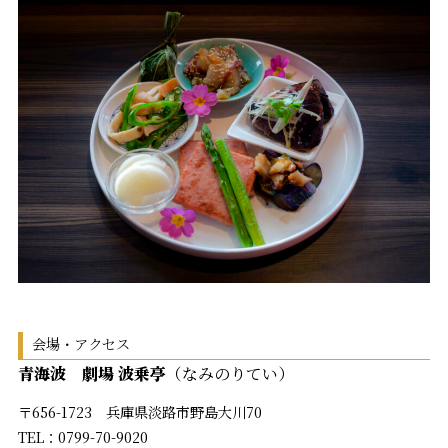
会場・アクセス
青海波 劇場 波乗亭
（なみのりてい）
〒656-1723 兵庫県淡路市野島大川70
TEL：0799-70-9020