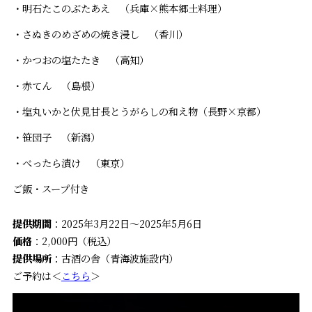
・明石たこのぶたあえ （兵庫×熊本郷土料理）
・さぬきのめざめの焼き浸し （香川）
・かつおの塩たたき （高知）
・赤てん （島根）
・塩丸いかと伏見甘長とうがらしの和え物（長野×京都）
・笹団子 （新潟）
・べったら漬け （東京）
ご飯・スープ付き
提供期間
：2025年3月22日～2025年5月6日
価格
：2,000円（税込）
提供場所
：古酒の舎（青海波施設内）
ご予約は＜
こちら
＞