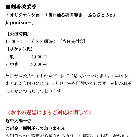
■劇場波乗亭
・オリジナルショー「舞い踊る郷の響き ―ふるさと Neo
Japonism―」
【公演時間】
14:00~15:10（13:30開場）［当日受付◎］
【チケット代】
一般 4,000円
小中高 2,000円
当日券は公式サイトかロビーにてご購入いただけます。お早めに
来られた方向けに12:30よりロビーを開放いたします。皆様のお越
しをぜひお待ちしております。
《お車の遅延によるご対応に関して》
途中入場→◎
ご返金→原則承っておりません。
※別日へのご変更を希望される方は、お電話にてお問い合わせく