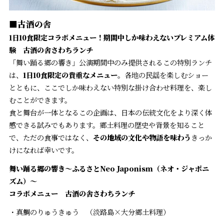
■古酒の舎
1日10食限定コラボメニュー！期間中しか味わえないプレミアム体
験
古酒の舎さわちランチ
「舞い踊る郷の響き」公演期間中のみ提供されるこの特別ランチ
は、
1日10食限定の貴重なメニュー
。各地の民謡を楽しむショー
とともに、ここでしか味わえない特別な掛け合わせ料理を、楽し
むことができます。
食と舞台が一体となるこの企画は、日本の伝統文化をより深く体
感できる試みでもあります。郷土料理の歴史や背景を知ること
で、ただの食事ではなく、
その地域の文化や物語を味わう
きっか
けになれば幸いです。
舞い踊る郷の響き〜ふるさとNeo Japonism（ネオ・ジャポニ
ズム）〜
コラボメニュー 古酒の舎さわちランチ
・真鯛のりゅうきゅう （淡路島×大分郷土料理）