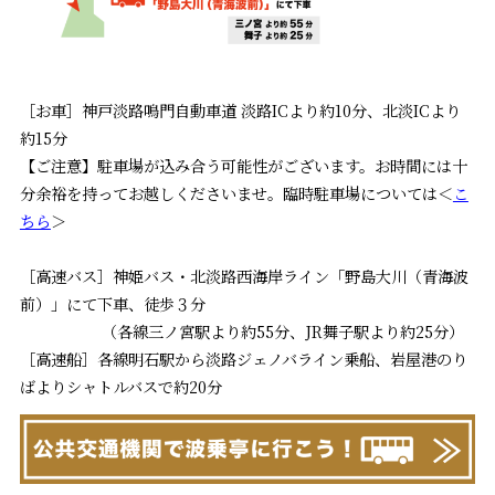
［お車］神戸淡路鳴門自動車道 淡路ICより約10分、北淡ICより
約15分
【ご注意】駐車場が込み合う可能性がございます。お時間には十
分余裕を持ってお越しくださいませ。臨時駐車場については＜
こ
ちら
＞
［高速バス］神姫バス・北淡路西海岸ライン「野島大川（青海波
前）」にて下車、徒歩３分
（各線三ノ宮駅より約55分、JR舞子駅より約25分）
［高速船］各線明石駅から淡路ジェノバライン乗船、岩屋港のり
ばよりシャトルバスで約20分