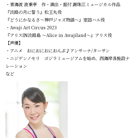
・青海波 波乗亭 作・演出・振付 謝珠江ミュージカル作品
『淡路の月に誓う』松王丸役
『どうにかなるさ〜神戸ジャズ物語〜』室田ハル役
・Awaji Art Circus 2023
『アリスIN淡路島 ～Alice in Awajiland～』アリス役
【声優】
・アニメ おにおにおにおんぷ♪アンサーナ/ターサン
・ニジゲンノモリ ゴジラミュージアムを始め、西海岸各施設ナ
レーション
など