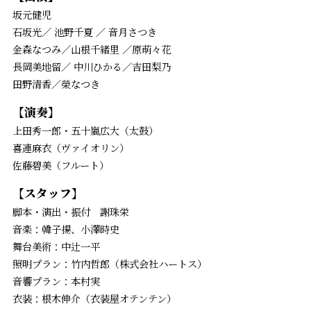
坂元健児
石坂光／ 池野千夏 ／ 音月さつき
金森なつみ／山根千緒里 ／原萌々花
長岡美地留／ 中川ひかる／吉田梨乃
田野清香／榮なつき
【演奏】
上田秀一郎・五十嵐広大（太鼓）
喜連麻衣（ヴァイオリン）
佐藤碧美（フルート）
【スタッフ】
脚本・演出・振付 謝珠栄
音楽：韓子揚、小澤時史
舞台美術：中辻一平
照明プラン：竹内哲郎（株式会社ハートス）
音響プラン：本村実
衣装：根木伸介（衣装屋オテンテン）