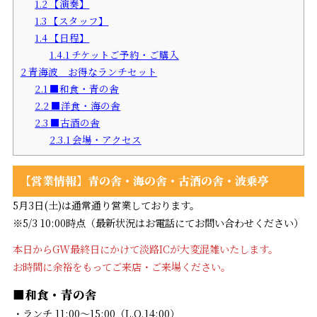
1.2
【演奏】
1.3
【スタッフ】
1.4
【日程】
1.4.1
チケットご予約・ご購入
2
青海波 お得なランチセット
2.1
■和食・青の舎
2.2
■洋食・海の舎
2.3
■古酒の舎
2.3.1
会場・アクセス
【営業情報】青の舎・海の舎・古酒の舎・波乗亭
5月3日(土)は通常通り営業しております。
※5/3 10:00時点（最新状況はお電話にてお問い合わせください）
本日からGW最終日にかけて淡路ICが大変混雑いたします。
お時間に余裕をもってご来店・ご来場ください。
■和食・青の舎
・ランチ 11:00～15:00（L.O.14:00）