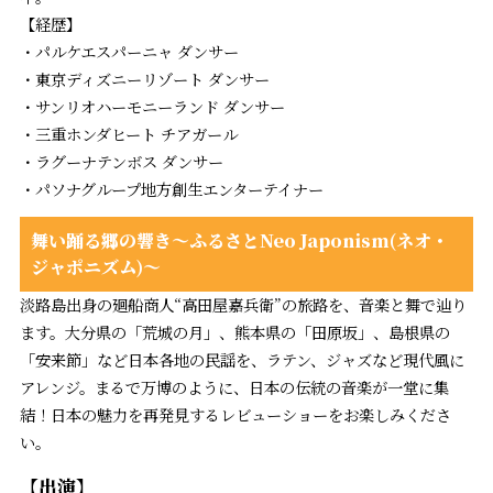
【経歴】
・パルケエスパーニャ ダンサー
・東京ディズニーリゾート ダンサー
・サンリオハーモニーランド ダンサー
・三重ホンダヒート チアガール
・ラグーナテンボス ダンサー
・パソナグループ地方創生エンターテイナー
舞い踊る郷の響き～ふるさとNeo Japonism(ネオ・
ジャポニズム)～
淡路島出身の廻船商人“高田屋嘉兵衛”の旅路を、音楽と舞で辿り
ます。大分県の「荒城の月」、熊本県の「田原坂」、島根県の
「安来節」など日本各地の民謡を、ラテン、ジャズなど現代風に
アレンジ。まるで万博のように、日本の伝統の音楽が一堂に集
結！日本の魅力を再発見するレビューショーをお楽しみくださ
い。
【出演】