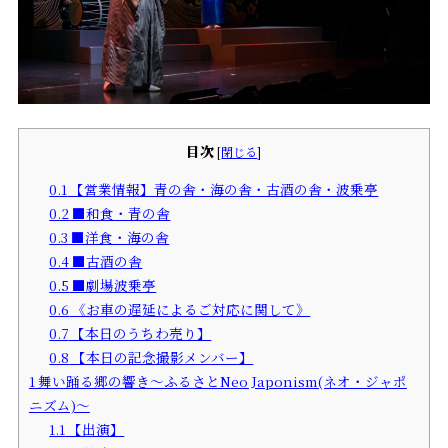
目次
[
閉じる
]
0.1
【営業情報】青の舎・海の舎・古酒の舎・波乗亭
0.2
■和食・青の舎
0.3
■洋食・海の舎
0.4
■古酒の舎
0.5
■劇場波乗亭
0.6
《お車の遅延によるご対応に関して》
0.7
【本日のうちわ売り】
0.8
【本日の記念撮影メンバー】
1
舞い踊る郷の響き～ふるさとNeo Japonism(ネオ・ジャポ
ニズム)～
1.1
【出演】