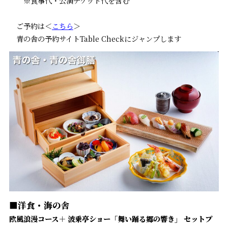
※食事代・公演チケット代を含む
ご予約は＜
こちら
＞
青の舎の予約サイトTable Checkにジャンプします
■洋食・海の舎
欧風浪漫コース＋ 波乗亭ショー「舞い踊る郷の響き」 セットプ