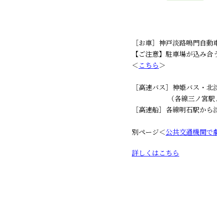
［お車］神戸淡路鳴門自動車道
【ご注意】駐車場が込み合
＜
こちら
＞
［高速バス］神姫バス・北
（各線三ノ宮駅より約5
［高速船］各線明石駅から
別ページ＜
公共交通機関で
詳しくはこちら