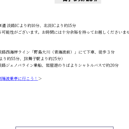
 淡路ICより約10分、北淡ICより約15分
う可能性がございます。お時間には十分余裕を持ってお越しくださいませ
淡路西海岸ライン「野島大川（青海波前）」にて下車、徒歩３分
5分、JR舞子駅より約25分）
淡路ジェノバライン乗船、岩屋港のりばよりシャトルバスで約20分
劇場波乗亭に行こう！
＞