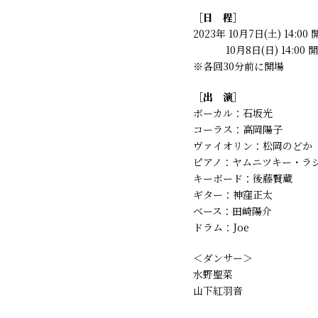
［日 程］
2023年 10月7日(土) 14:00
10月8日(日) 14:00 
※各回30分前に開場
［出 演］
ボーカル：石坂光
コーラス：高岡陽子
ヴァイオリン：松岡のどか
ピアノ：ヤムニツキー・ラ
キーボード：後藤賢蔵
ギター：神窪正太
ベース：田崎陽介
ドラム：Joe
＜ダンサー＞
水野聖菜
山下紅羽音