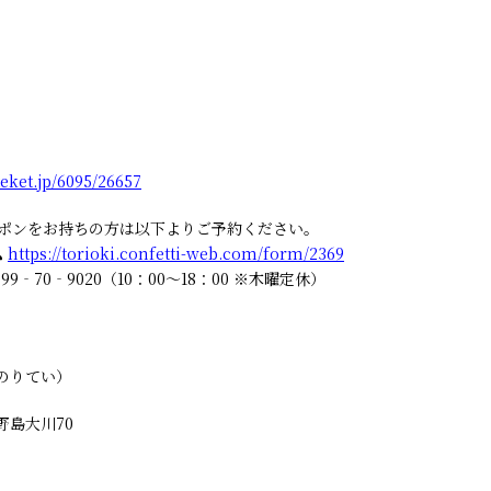
］
/teket.jp/6095/26657
クーポンをお持ちの方は以下よりご予約ください。
ム
https://torioki.confetti-web.com/form/2369
9‐70‐9020（10：00～18：00 ※木曜定休）
のりてい）
市野島大川70