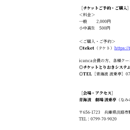
［チケットご予約・ご購入
＜料金＞
一般 2,000円
小中高生 500円
＜ご購入・ご予約＞
◎
teket
（テケト）
https:/
icanca会員の方、各種
◎
チケットとりおきシステ
◎
TEL
［青海波 波乗亭］079
［会場・アクセス］
青海波 劇場 波乗亭
（なみ
〒656-1723 兵庫県淡路
TEL：0799-70-9020