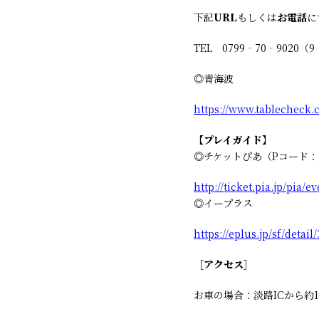
下記
URL
もしくは
お電話
に
TEL 0799‐70‐9020（
◎青海波
https://www.tablecheck.
【プレイガイド】
◎チケットぴあ（Pコード：2
http://ticket.pia.jp/pia
◎イープラス
https://eplus.jp/sf/deta
［アクセス］
お車の場合：淡路ICから約1