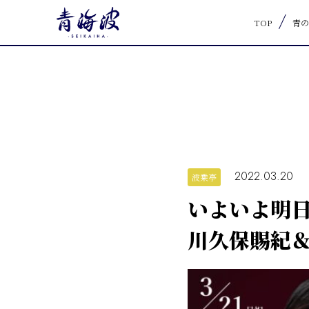
TOP
青の
2022.03.20
波乗亭
いよいよ明
川久保賜紀＆松田