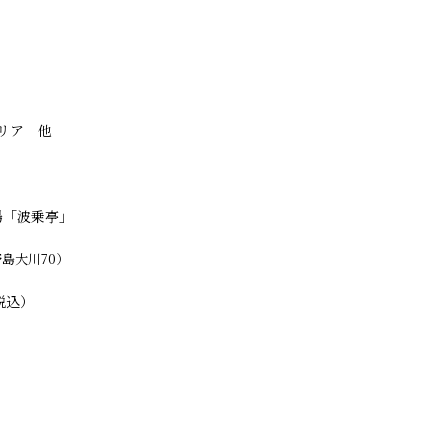
リア 他
劇場「波乗亭」
野島大川70）
税込）
］