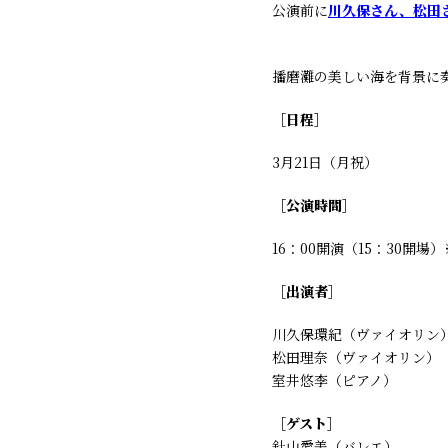
公演前に
川久保さん、松田
播磨灘の美しい海を背景に
［日程］
3月21日（月祝）
［公演時間］
16：00開演（15：30開場
［出演者］
川久保環紀（ヴァイオリン
松田理奈（ヴァイオリン）
室井悠李（ピアノ）
［ゲスト］
針山愛美（バレエ）