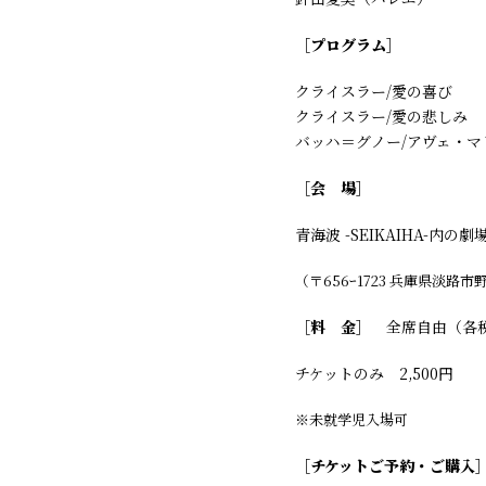
［プログラム］
クライスラー/愛の喜び
クライスラー/愛の悲しみ
バッハ＝グノー/アヴェ・マ
［会 場］
青海波 -SEIKAIHA-内の
（〒656ｰ1723 兵庫県淡路市
［料 金］
全席自由（各
チケットのみ 2,500円
※未就学児入場可
［チケットご予約・ご購入