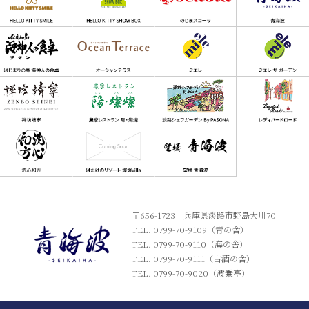
〒656-1723 兵庫県淡路市野島大川70
TEL. 0799-70-9109（青の舎）
TEL. 0799-70-9110（海の舎）
TEL. 0799-70-9111（古酒の舎）
TEL. 0799-70-9020（波乗亭）