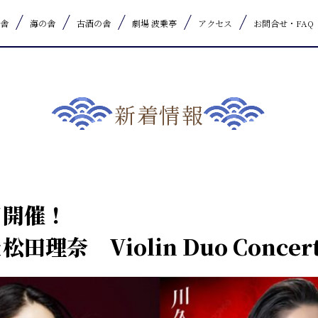
舎
海の舎
古酒の舎
劇場 波乗亭
アクセス
お問合せ・FAQ
新着情報
日開催！
理奈 Violin Duo Concer