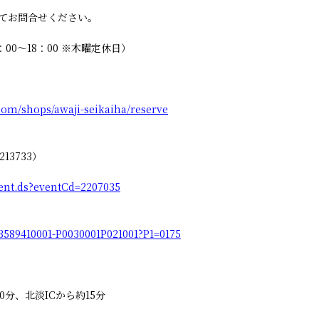
てお問合せください。
9：00～18：00 ※木曜定休日）
com/shops/awaji-seikaiha/reserve
13733）
/event.ds?eventCd=2207035
il/3589410001-P0030001P021001?P1=0175
0分、北淡ICから約15分