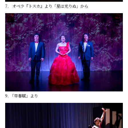
7. オペラ『トスカ』より「星は光りぬ」から
9. 「早春賦」より