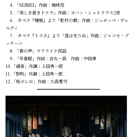
4. 「SEIMEI」作曲：梅林茂
5. 「美しき蒼きドナウ」作曲：ヨハン・シュトラウス2世
6. オペラ『椿姫』より「乾杯の歌」作曲：ジュゼッペ・ヴェ
ルディ
7. オペラ『トスカ』より「星は光りぬ」作曲：ジャコモ・プ
ッチーニ
8. 「春の声」ウクライナ民謡
9. 「早春賦」作詞：吉丸一昌 作曲：中田章
10.「禱音」作調：上田秀一郎
11.「黎明」作調：上田秀一郎
12.「桜ボレロ」作曲：大森愛弓