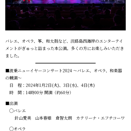
バレエ、オペラ、筝、和太鼓など、淡路島西海岸のエンターテイ
メントがぎゅっと詰まった本公演。多くの方にお楽しみいただき
ました。
■波乗ニューイヤーコンサート2024 ～バレエ、オペラ、和楽器
の競演～
日 程：2024年1月2日(火)、3日(水)、4日(木)
時 間：14時00分 開演（約60分）
■出演
◯バレエ
針山愛美 山本春姫 倉智太朗 カテリーナ・エフチコーワ
◯オペラ