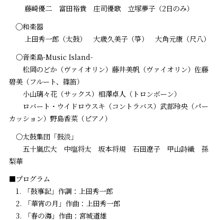
藤崎優二 富田裕貴 庄司優歌 立塚夢子（2日のみ）
◯和楽器
上田秀一郎（太鼓） 大歳久美子（箏） 大角元康（尺八）
○音楽島-Music Island-
松岡のどか（ヴァイオリン）藤井美帆（ヴァイオリン）佐藤
碧美（フルート、篠笛）
小山璃々花（サックス）相澤卓人（トロンボーン）
ロバート・ウイドロウスキ（コントラバス）武部玲央（パー
カッション）野島香菜（ピアノ）
○太鼓集団「鼓淡」
五十嵐広大 中塩将太 坂本将規 石田遼子 甲山詩織 孫
梨華
■プログラム
1. 「鼓事記」作調：上田秀一郎
2. 「華宵の月」作曲：上田秀一郎
3. 「春の海」作曲：宮城道雄