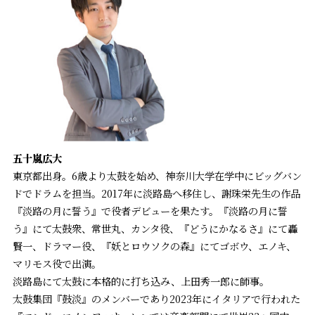
五十嵐広大
東京都出身。6歳より太鼓を始め、神奈川大学在学中にビッグバン
ドでドラムを担当。2017年に淡路島へ移住し、謝珠栄先生の作品
『淡路の月に誓う』で役者デビューを果たす。『淡路の月に誓
う』にて太鼓衆、常世丸、カンタ役、『どうにかなるさ』にて轟
賢一、ドラマー役、『妖とロウソクの森』にてゴボウ、エノキ、
マリモス役で出演。
淡路島にて太鼓に本格的に打ち込み、上田秀一郎に師事。
太鼓集団『鼓淡』のメンバーであり2023年にイタリアで行われた