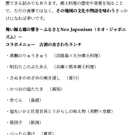
感できる試みでもあります。郷土料理の歴史や背景を知ること
で、ただの食事ではなく、
その地域の文化や物語を味わう
きっか
けになれば幸いです。
舞い踊る郷の響き〜ふるさとNeo Japonism（ネオ・ジャポニ
ズム）〜
コラボメニュー 古酒の舎さわちランチ
・真鯛のりゅうきゅう （淡路島×大分郷土料理）
・明石たこのぶたあえ （兵庫×熊本郷土料理）
・さぬきのめざめの焼き浸し （香川）
・かつおの塩たたき （高知）
・赤てん （島根）
・塩丸いかと伏見甘長とうがらしの和え物（長野×京都）
・笹団子 （新潟）
・べったら漬け （東京）