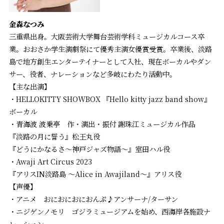
金
森なつみ
三重県出身。大阪芸術大学舞台芸術学科ミュージカルコース卒
業。おおさか学生演劇祭にて優秀主演女優賞受賞。卒業後、淡路
島で地方創生エンターテイナーとして入社、現在ボーカルやダン
サー、役者、ナレーションなど多岐にわたり活動中。
【主な出演】
・HELLOKITTY SHOWBOX 『Hello kitty jazz band show』
ボーカル
・青海波 波乗亭 作・演出・振付 謝珠江ミュージカル作品
『淡路の月に誓う』松王丸役
『どうにかなるさ〜神戸ジャズ物語〜』室田ハル役
・Awaji Art Circus 2023
『アリスIN淡路島 ～Alice in Awajiland～』アリス役
【声優】
・アニメ おにおにおにおんぷ♪アンサーナ/ターサン
・ニジゲンノモリ ゴジラミュージアムを始め、西海岸各施設ナ