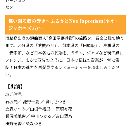
レーション
など
舞い踊る郷の響き～ふるさとNeo Japonism(ネオ・
ジャポニズム)～
淡路島出身の廻船商人“高田屋嘉兵衛”の旅路を、音楽と舞で辿り
ます。大分県の「荒城の月」、熊本県の「田原坂」、島根県の
「安来節」など日本各地の民謡を、ラテン、ジャズなど現代風に
アレンジ。まるで万博のように、日本の伝統の音楽が一堂に集
結！日本の魅力を再発見するレビューショーをお楽しみくださ
い。
【出演】
坂元健児
石坂光／ 池野千夏 ／ 音月さつき
金森なつみ／山根千緒里 ／原萌々花
長岡美地留／ 中川ひかる／吉田梨乃
田野清香／榮なつき