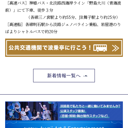
［高速バス］神姫バス・北淡路西海岸ライン「野島大川（青海波
前）」にて下車、徒歩３分
（各線三ノ宮駅より約55分、JR舞子駅より約25分）
［高速船］各線明石駅から淡路ジェノバライン乗船、岩屋港のり
ばよりシャトルバスで約20分
新着情報一覧へ