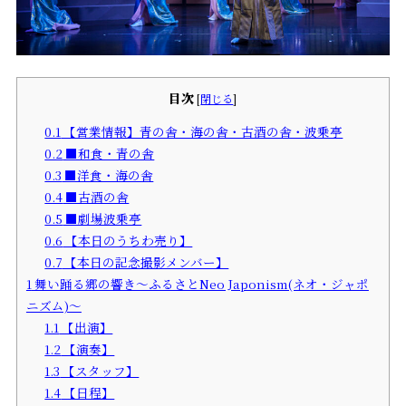
目次
[
閉じる
]
0.1
【営業情報】青の舎・海の舎・古酒の舎・波乗亭
0.2
■和食・青の舎
0.3
■洋食・海の舎
0.4
■古酒の舎
0.5
■劇場波乗亭
0.6
【本日のうちわ売り】
0.7
【本日の記念撮影メンバー】
1
舞い踊る郷の響き～ふるさとNeo Japonism(ネオ・ジャポ
ニズム)～
1.1
【出演】
1.2
【演奏】
1.3
【スタッフ】
1.4
【日程】