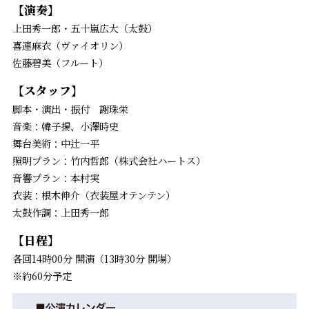
【演奏】
上田秀一郎・五十嵐広大（太鼓）
喜連麻衣（ヴァイオリン）
佐藤碧美（フルート）
【スタッフ】
脚本・演出・振付 謝珠栄
音楽：韓子揚、小澤時史
舞台美術：中辻一平
照明プラン：竹内哲郎（株式会社ハートス）
音響プラン：本村実
衣装：根木伸介（衣装屋オテンテン）
太鼓作調：上田秀一郎
【日程】
各回14時00分 開演（13時30分 開場）
※約60分予定