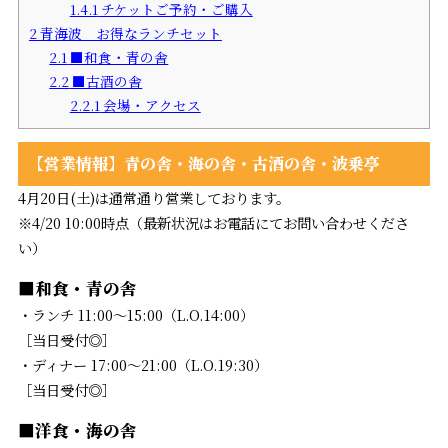
1.4.1
チケットご予約・ご購入
2
青海波 お得なランチセット
2.1
■和食・青の舎
2.2
■古酒の舎
2.2.1
会場・アクセス
【営業情報】青の舎・海の舎・古酒の舎・波乗亭
4月20日(土)は通常通り営業しております。
※4/20 10:00時点（最新状況はお電話にてお問い合わせくださ
い）
■和食・青の舎
・ランチ 11:00～15:00（L.O.14:00）
［当日受付◎］
・ディナー 17:00～21:00（L.O.19:30）
［当日受付◎］
■洋食・海の舎