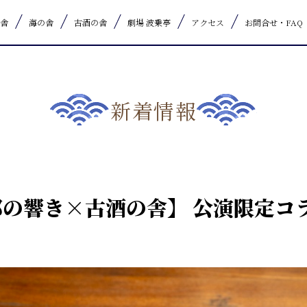
舎
海の舎
古酒の舎
劇場 波乗亭
アクセス
お問合せ・FAQ
新着情報
の響き×古酒の舎】 公演限定コ