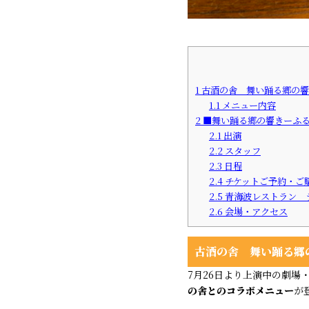
1
古酒の舎 舞い踊る郷の響きー
1.1
メニュー内容
2
■舞い踊る郷の響きーふるさと
2.1
出演
2.2
スタッフ
2.3
日程
2.4
チケットご予約・ご
2.5
青海波レストラン 
2.6
会場・アクセス
古酒の舎 舞い踊る郷の
7月26日より上演中の劇場
の舎とのコラボメニュー
が