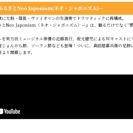
さとNeo Japonism(ネオ・ジャポニズム)
ー
歌に太鼓・篠笛・ヴァイオリンの生演奏でドラマティックに再構成。
Neo Japonism（ネオ・ジャポニズム）ー』は、観るだけでなく“
ルを実力派ミュージカル俳優の近藤真行、坂元健児によるWキャストに
軽じょんがら節、ソーラン節なども登場！ついに、高田屋嘉兵衛の足跡
6日より開幕します。