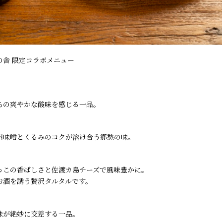
の舎 限定コラボメニュー
ちの爽やかな酸味を感じる一品。
州味噌とくるみのコクが溶け合う郷愁の味。
っこの香ばしさと佐渡カ島チーズで風味豊かに。
お酒を誘う贅沢タルタルです。
味が絶妙に交差する一品。