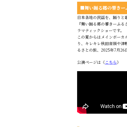
■舞い踊る郷の響きーふる
日本各地の民謡を、踊りと
『舞い踊る郷の響きーふるさと
ラマティックショーです。
この夏からはメインボーカ
り、キレキレ秋田音頭や津
るさとの旅、2025年7月2
公演ページは《
こちら
》