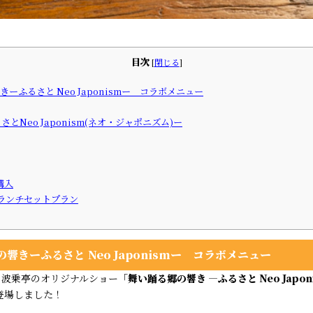
目次
[
閉じる
]
ふるさと Neo Japonismー コラボメニュー
Neo Japonism(ネオ・ジャポニズム)ー
購入
ランチセットプラン
響きーふるさと Neo Japonismー コラボメニュー
・波乗亭のオリジナルショー「
舞い踊る郷の響き ―ふるさと Neo Japon
登場しました！