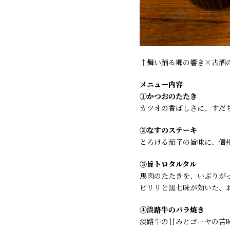
↑舞い踊る郷の響き×古酒
メニュー内容
①かつおのたたき
カツオの香ばしさに、すだ
②なすのステーキ
とろける茄子の旨味に、信
③旨トロタルタル
馬肉のたたきを、いぶりが
ピリリと黒七味が効いた、
④淡路牛のバラ焼き
淡路牛の甘みとゴーヤの苦