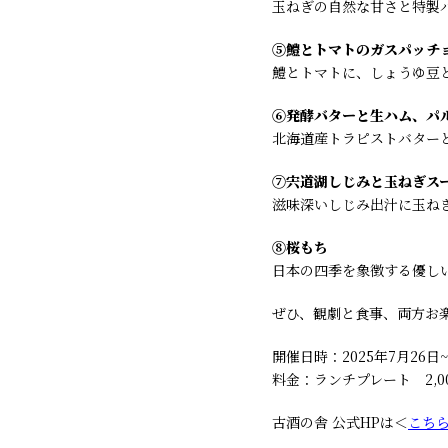
玉ねぎの自然な甘さと特製
⑤鱧とトマトのガスパッチ
鱧とトマトに、しょうゆ豆
⑥発酵バターと生ハム、パ
北海道産トラピストバター
⑦宍道湖しじみと玉ねぎス
滋味深いしじみ出汁に玉ね
⑧桜もち
日本の四季を象徴する優し
ぜひ、観劇と食事、両方お
開催日時：2025年7月26日
料金：ランチプレート 2,0
古酒の舎 公式HPは＜
こち