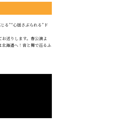
感じる”“心揺さぶられる”ド
てお送りします。春公演よ
は北海道へ！音と舞で巡るふ