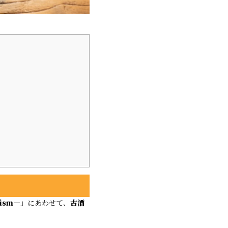
ism―
」にあわせて、
古酒