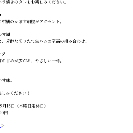
バラ焼きのタレもお楽しみください。
ョ
と柑橘のかぼす胡椒がアクセント。
ルマ風
と、芳醇な切りたて生ハムの至高の組み合わせ。
ープ
ぎの甘みが広がる、やさしい一杯。
い甘味。
楽しみください！
~9月15日（木曜日定休日）
00円
ら
＞