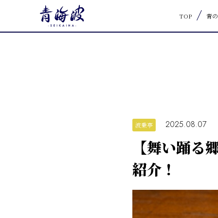
TOP
青の
2025.08.07
波乗亭
【舞い踊る郷
紹介！