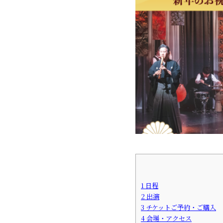
1
日程
2
出演
3
チケットご予約・ご購入
4
会場・アクセス