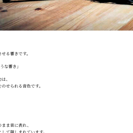
させる響きです。
ような響き」
力は、
をのせられる音色です。
のまま音に表れ、
として親しまれています。