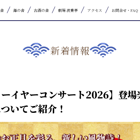
舎
海の舎
古酒の舎
劇場 波乗亭
アクセス
お問合せ・FAQ
新着情報
ーイヤーコンサート2026】登場
についてご紹介！