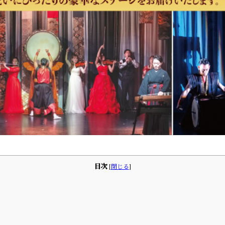
目次
[
閉じる
]