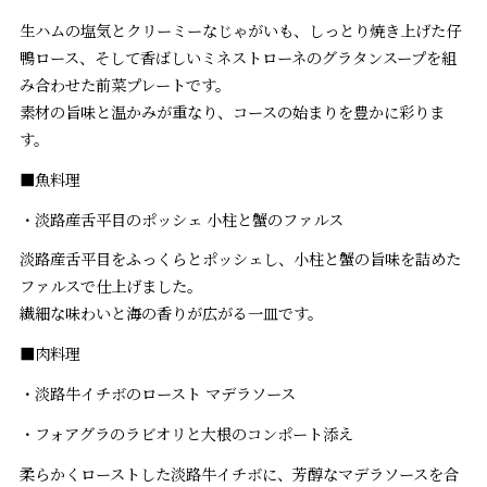
生ハムの塩気とクリーミーなじゃがいも、しっとり焼き上げた仔
鴨ロース、そして香ばしいミネストローネのグラタンスープを組
み合わせた前菜プレートです。
素材の旨味と温かみが重なり、コースの始まりを豊かに彩りま
す。
■魚料理
・淡路産舌平目のポッシェ 小柱と蟹のファルス
淡路産舌平目をふっくらとポッシェし、小柱と蟹の旨味を詰めた
ファルスで仕上げました。
繊細な味わいと海の香りが広がる一皿です。
■肉料理
・淡路牛イチボのロースト マデラソース
・フォアグラのラビオリと大根のコンポート添え
柔らかくローストした淡路牛イチボに、芳醇なマデラソースを合