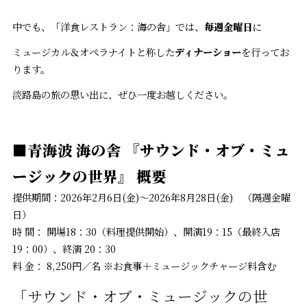
中でも、「洋食レストラン：海の舎」では、
毎週金曜日
に
ミュージカル＆オペラナイトと称した
ディナーショー
を行ってお
ります。
淡路島の旅の思い出に、ぜひ一度お越しください。
■
青海波 海の舎 『サウンド・オブ・ミュ
ージックの世界』 概要
提供期間：2026年2月6日(金)～2026年8月28日(金) （隔週金曜
日）
時 間： 開場18：30（料理提供開始）、開演19：15（最終入店
19：00）、終演 20：30
料 金： 8,250円／名 ※お食事＋ミュージックチャージ料含む
「サウンド・オブ・ミュージックの世