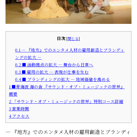
目次
[
閉じる
]
0.1
― 『地方』でのエンタメ人材の雇用創造とブランディ
ングの拡大 ―
0.2
■ 活動拠点の拡大 ― 舞台から日常へ
0.3
■ 雇用の拡大 ― 表現が仕事を生む
0.4
■ ブランディングの拡大 ― 地域価値を高める
1
■青海波 海の舎 『サウンド・オブ・ミュージックの世界』
概要
2
「サウンド・オブ・ミュージックの世界」特別コース詳細
3
営業時間
4
アクセス
― 『地方』でのエンタメ人材の雇用創造とブランディ