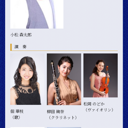
小松 森太郎
演 奏
松岡 のどか
（ヴァイオリン）
佃 華枝
柳田 絢奈
（歌）
（クラリネット）