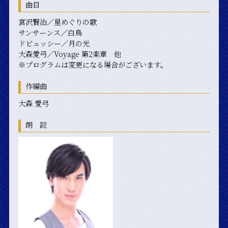
曲目
宮沢賢治／星めぐりの歌
サンサーンス／白鳥
ドビュッシー／月の光
大森愛弓／Voyage 第2楽章 他
※プログラムは変更になる場合がございます。
作編曲
大森 愛弓
朗 読