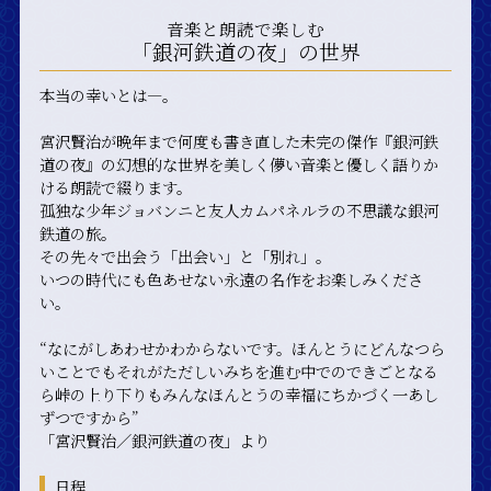
音楽と朗読で楽しむ
「銀河鉄道の夜」の世界
本当の幸いとは—。
宮沢賢治が晩年まで何度も書き直した未完の傑作『銀河鉄
道の夜』の幻想的な世界を美しく儚い音楽と優しく語りか
ける朗読で綴ります。
孤独な少年ジョバンニと友人カムパネルラの不思議な銀河
鉄道の旅。
その先々で出会う「出会い」と「別れ」。
いつの時代にも色あせない永遠の名作をお楽しみくださ
い。
“なにがしあわせかわからないです。ほんとうにどんなつら
いことでもそれがただしいみちを進む中でのできごとなる
ら峠の上り下りもみんなほんとうの幸福にちかづく一あし
ずつですから”
「宮沢賢治／銀河鉄道の夜」より
日程